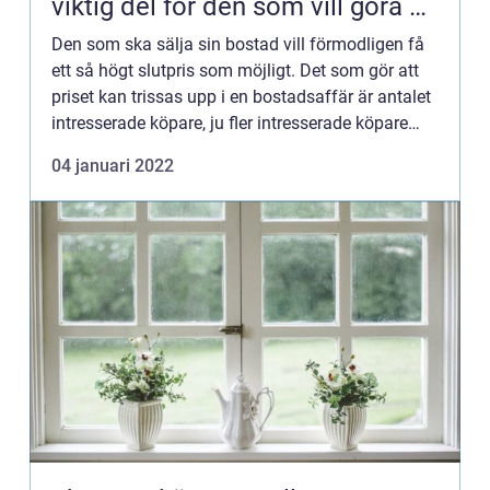
viktig del för den som vill göra en
riktigt lyckad affär
Den som ska sälja sin bostad vill förmodligen få
ett så högt slutpris som möjligt. Det som gör att
priset kan trissas upp i en bostadsaffär är antalet
intresserade köpare, ju fler intresserade köpare
desto hårdare budgivning blir det. Därför är det v...
04 januari 2022