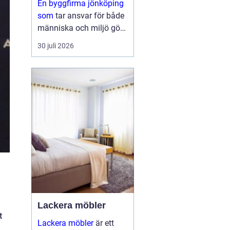
En byggfirma jönköping
byggande
som
tar ansvar för både
människa och miljö gör
mer än att bara resa
30 juli 2026
väggar och lägga tak.
Den skapar hem med
goda materialval, sunda
konstruktioner och ett
inomhusklimat där
männ...
Lackera möbler
t
Lackera möbler
är ett