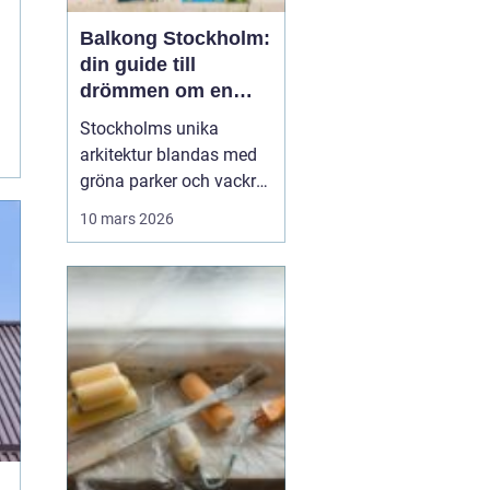
Balkong Stockholm:
din guide till
drömmen om en
uteplats
Stockholms unika
arkitektur blandas med
gröna parker och vackra
vattendrag, och gör det
10 mars 2026
till ett önskevärde för
många stadsbor att ha
en egen balkong. Att ha
tillgång till en balkong i
Stockholm innebär inte
...