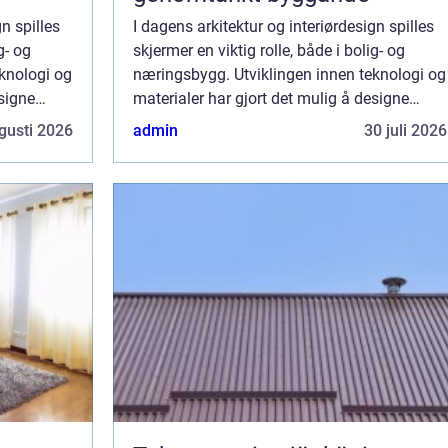
n spilles
I dagens arkitektur og interiørdesign spilles
g- og
skjermer en viktig rolle, både i bolig- og
knologi og
næringsbygg. Utviklingen innen teknologi og
esigne
materialer har gjort det mulig å designe
elle, men
screens som ikke bare er funksjonelle, men
gusti 2026
admin
30 juli 2026
ogs&arin...