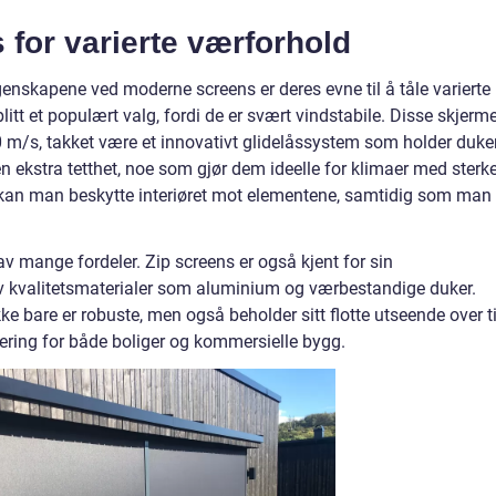
 for varierte værforhold
nskapene ved moderne screens er deres evne til å tåle varierte
litt et populært valg, fordi de er svært vindstabile. Disse skjerm
0 m/s, takket være et innovativt glidelåssystem som holder duke
 en ekstra tetthet, noe som gjør dem ideelle for klimaer med sterk
, kan man beskytte interiøret mot elementene, samtidig som man
 av mange fordeler. Zip screens er også kjent for sin
av kvalitetsmaterialer som aluminium og værbestandige duker.
ke bare er robuste, men også beholder sitt flotte utseende over t
stering for både boliger og kommersielle bygg.