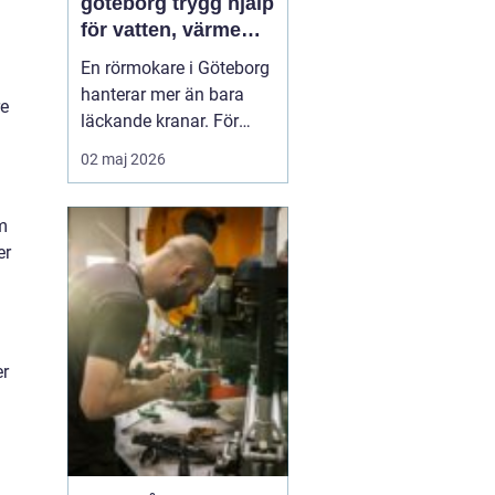
göteborg trygg hjälp
för vatten, värme
och avlopp
En rörmokare i Göteborg
hanterar mer än bara
re
läckande kranar. För
många fastighetsägare,
02 maj 2026
bostadsrättsföreningar
och företag handlar det
om
om trygghet i vardagen,
er
minskad risk för
vattenskador och ett
värmesystem som
fungerar året runt. Med
rätt kompete...
er