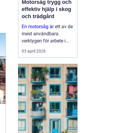
Motorsåg trygg och
effektiv hjälp i skog
och trädgård
En motorsåg är
ett av de
mest användbara
verktygen för arbete i
skog och trädgård. Den
03 april 2026
kan fälla träd, kapa ved,
rensa sly och hjälpa till
vid stormskador.
Samtidigt är den ett av
de mest krävande
redskapen nä...