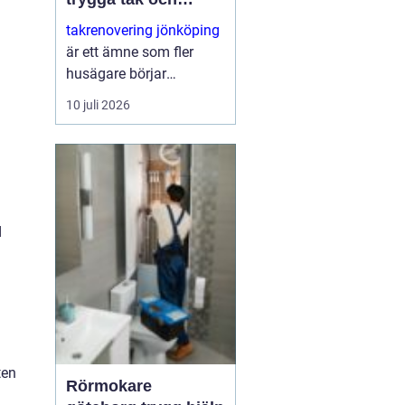
längre livslängd för
takrenovering jönköping
hus i regionen
är ett ämne som fler
husägare börjar
intressera sig för när
10 juli 2026
taken blir äldre och
vädret märks allt
tydligare på husen.
Många vill undvika ett
kostsamt fullständigt
takb...
d
ten
Rörmokare