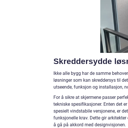
Skreddersydde løsn
Ikke alle bygg har de samme behoven
løsninger som kan skreddersys til det 
utseende, funksjon og installasjon, n
For å sikre at skjermene passer perfekt 
tekniske spesifikasjoner. Enten det er
spesielt vindstabile versjonene, er d
funksjonelle krav. Dette gir arkitekter
å gå på akkord med designvisjonen.