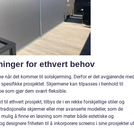
inger for ethvert behov
e når det kommer til solskjerming. Derfor er det avgjørende me
spesifikke prosjektet. Skjermene kan tilpasses i henhold til
oe som gjør dem svært fleksible.
til ethvert prosjekt, tilbys de i en rekke forskjellige stiler og
 tradisjonelle skjermer eller mer avanserte modeller, som de
et mulig å finne en løsning som møter både estetiske og
 og designere friheten til å inkorporere screens i sine prosjekter u