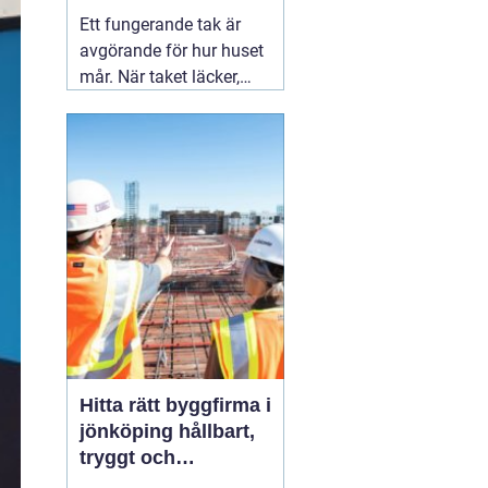
och hållbart tak
Ett fungerande tak är
avgörande för hur huset
mår. När taket läcker,
åldras eller börjar tappa
delar följer ofta större
problem med fukt, mögel
och onödigt dyra
reparationer. Därför
spelar valet
03 augusti
2026
Hitta rätt byggfirma i
jönköping hållbart,
tryggt och
genomtänkt