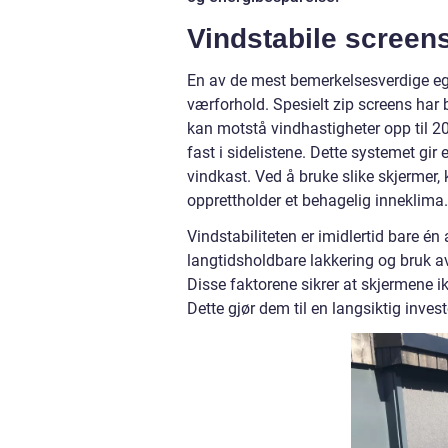
Vindstabile screens
En av de mest bemerkelsesverdige ege
værforhold. Spesielt zip screens har b
kan motstå vindhastigheter opp til 2
fast i sidelistene. Dette systemet gir
vindkast. Ved å bruke slike skjermer
opprettholder et behagelig inneklima.
Vindstabiliteten er imidlertid bare én
langtidsholdbare lakkering og bruk 
Disse faktorene sikrer at skjermene ik
Dette gjør dem til en langsiktig inve