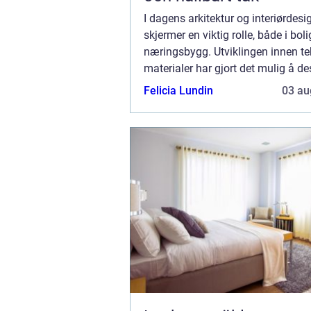
I dagens arkitektur og interiørdesig
skjermer en viktig rolle, både i boli
næringsbygg. Utviklingen innen te
materialer har gjort det mulig å d
screens som ikke bare er funksjon
Felicia Lundin
03 au
ogs&arin...