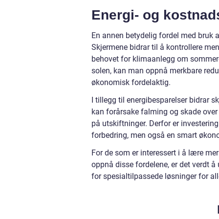
Energi- og kostna
En annen betydelig fordel med bruk a
Skjermene bidrar til å kontrollere m
behovet for klimaanlegg om sommeren
solen, kan man oppnå merkbare reduks
økonomisk fordelaktig.
I tillegg til energibesparelser bidrar 
kan forårsake falming og skade over t
på utskiftninger. Derfor er investerin
forbedring, men også en smart økono
For de som er interessert i å lære me
oppnå disse fordelene, er det verdt å
for spesialtilpassede løsninger for all