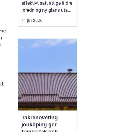
effektivt sätt att ge äldre
inredning ny glans utan
att behöva köpa allt nytt.
11 juli 2026
Genom att behandla
ene
ytorna med rätt färg och
n
lack kan gamla bord,
e
stolar, skåp och h...
id.
Takrenovering
jönköping ger
trygga tak och