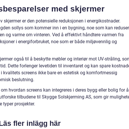
dsbesparelser med skjermer
v skjermer er den potensielle reduksjonen i energikostnader.
engden sollys som kommer inn i en bygning, noe som kan reduse
 og varme om vinteren. Ved å effektivt håndtere varmen fra
joner i energiforbruket, noe som er både miljøvennlig og
skjermer også til å beskytte møbler og interiør mot UV-stråling, s
id. Dette forlenger levetiden til inventaret og kan spare kostnad
g i kvalitets screens ikke bare en estetisk og komfortmessig
misk beslutning.
r om hvordan screens kan integreres i deres bygg eller bolig for å
 utforske tilbudene til Skygge Solskjerming AS, som gir mulighet
e typer prosjekter.
Läs fler inlägg här