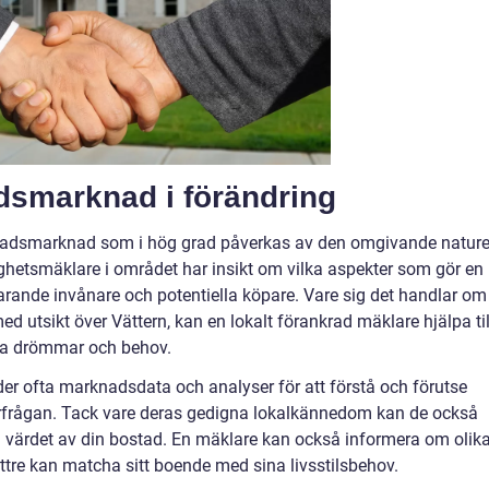
dsmarknad i förändring
tadsmarknad som i hög grad påverkas av den omgivande natur
tighetsmäklare i området har insikt om vilka aspekter som gör en
varande invånare och potentiella köpare. Vare sig det handlar om
ed utsikt över Vättern, kan en lokalt förankrad mäklare hjälpa til
ina drömmar och behov.
r ofta marknadsdata och analyser för att förstå och förutse
terfrågan. Tack vare deras gedigna lokalkännedom kan de också
a värdet av din bostad. En mäklare kan också informera om olik
ättre kan matcha sitt boende med sina livsstilsbehov.