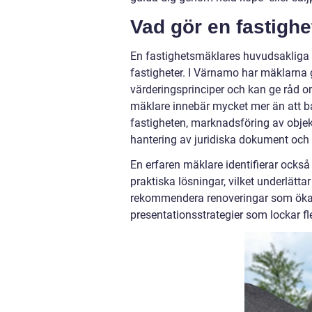
Vad gör en fastigh
En fastighetsmäklares huvudsakliga u
fastigheter. I Värnamo har mäklarna
värderingsprinciper och kan ge råd om 
mäklare innebär mycket mer än att ba
fastigheten, marknadsföring av objekt
hantering av juridiska dokument och 
En erfaren mäklare identifierar också
praktiska lösningar, vilket underlätta
rekommendera renoveringar som ökar d
presentationsstrategier som lockar fle