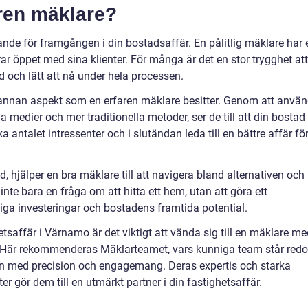
aren mäklare?
ande för framgången i din bostadsaffär. En pålitlig mäklare har 
 öppet med sina klienter. För många är det en stor trygghet att
 och lätt att nå under hela processen.
annan aspekt som en erfaren mäklare besitter. Genom att anvä
ala medier och mer traditionella metoder, ser de till att din bostad
antalet intressenter och i slutändan leda till en bättre affär fö
, hjälper en bra mäklare till att navigera bland alternativen och
 inte bara en fråga om att hitta ett hem, utan att göra ett
iga investeringar och bostadens framtida potential.
etsaffär i Värnamo är det viktigt att vända sig till en mäklare m
är rekommenderas Mäklarteamet, vars kunniga team står redo
n med precision och engagemang. Deras expertis och starka
 gör dem till en utmärkt partner i din fastighetsaffär.