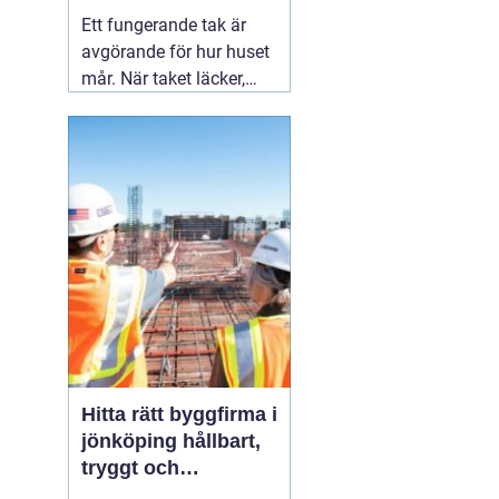
och hållbart tak
Ett fungerande tak är
avgörande för hur huset
mår. När taket läcker,
åldras eller börjar tappa
delar följer ofta större
problem med fukt, mögel
och onödigt dyra
reparationer. Därför
spelar valet
03 augusti
2026
Hitta rätt byggfirma i
jönköping hållbart,
tryggt och
genomtänkt