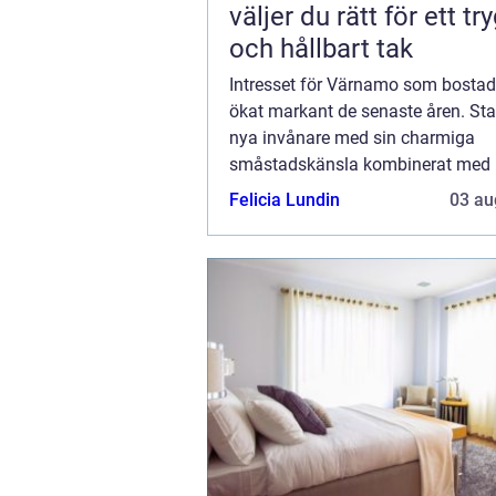
väljer du rätt för ett tr
och hållbart tak
Intresset för Värnamo som bostad
ökat markant de senaste åren. Sta
nya invånare med sin charmiga
småstadskänsla kombinerat med 
till storslagen natur. För den som 
Felicia Lundin
03 au
p&ar...