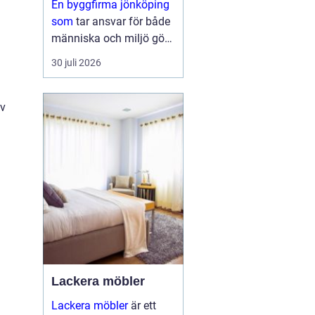
En byggfirma jönköping
byggande
som
tar ansvar för både
människa och miljö gör
mer än att bara resa
30 juli 2026
väggar och lägga tak.
Den skapar hem med
goda materialval, sunda
av
konstruktioner och ett
inomhusklimat där
männ...
Lackera möbler
Lackera möbler
är ett