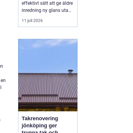
effektivt sätt att ge äldre
inredning ny glans utan
att behöva köpa allt nytt.
11 juli 2026
Genom att behandla
ytorna med rätt färg och
lack kan gamla bord,
stolar, skåp och h...
en
 en
l
Takrenovering
a
jönköping ger
trygga tak och