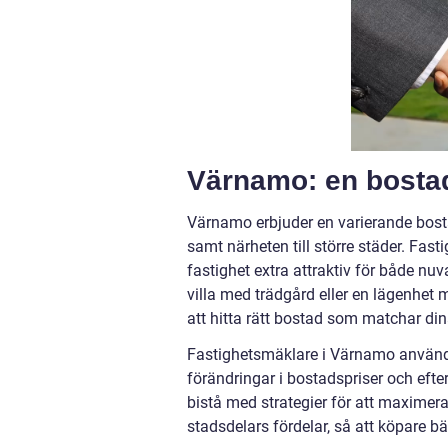
Värnamo: en bosta
Värnamo erbjuder en varierande bos
samt närheten till större städer. Fas
fastighet extra attraktiv för både nu
villa med trädgård eller en lägenhet m
att hitta rätt bostad som matchar d
Fastighetsmäklare i Värnamo använde
förändringar i bostadspriser och ef
bistå med strategier för att maximer
stadsdelars fördelar, så att köpare b