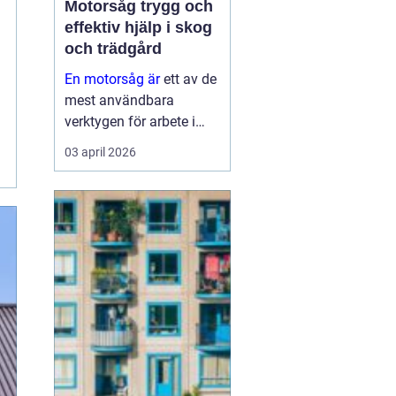
Motorsåg trygg och
effektiv hjälp i skog
och trädgård
En motorsåg är
ett av de
mest användbara
verktygen för arbete i
skog och trädgård. Den
03 april 2026
kan fälla träd, kapa ved,
rensa sly och hjälpa till
vid stormskador.
Samtidigt är den ett av
de mest krävande
redskapen nä...