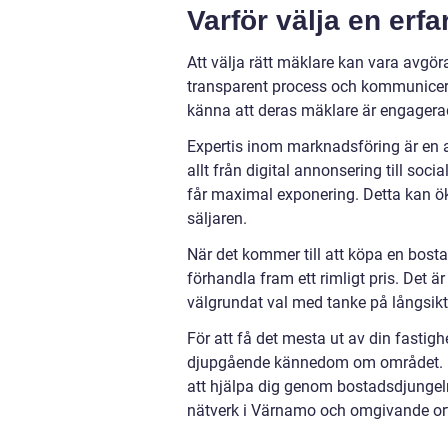
Varför välja en erf
Att välja rätt mäklare kan vara avgör
transparent process och kommunicerar
känna att deras mäklare är engagerad
Expertis inom marknadsföring är en 
allt från digital annonsering till soci
får maximal exponering. Detta kan öka 
säljaren.
När det kommer till att köpa en bostad
förhandla fram ett rimligt pris. Det är
välgrundat val med tanke på långsikt
För att få det mesta ut av din fastigh
djupgående kännedom om området. H
att hjälpa dig genom bostadsdjungel
nätverk i Värnamo och omgivande orter