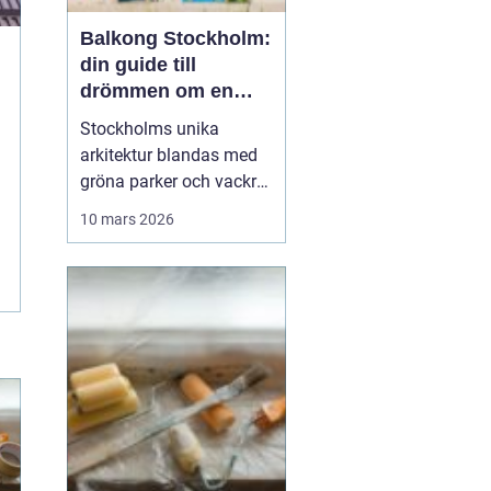
Balkong Stockholm:
din guide till
drömmen om en
uteplats
Stockholms unika
arkitektur blandas med
gröna parker och vackra
vattendrag, och gör det
10 mars 2026
till ett önskevärde för
många stadsbor att ha
en egen balkong. Att ha
tillgång till en balkong i
Stockholm innebär inte
...