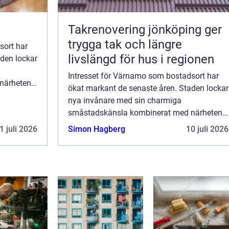
Takrenovering jönköping ger
trygga tak och längre
sort har
livslängd för hus i regionen
den lockar
Intresset för Värnamo som bostadsort har
närheten
ökat markant de senaste åren. Staden lockar
funderar
nya invånare med sin charmiga
småstadskänsla kombinerat med närheten
till storslagen natur. För den som funderar
1 juli 2026
Simon Hagberg
10 juli 2026
p&ar...