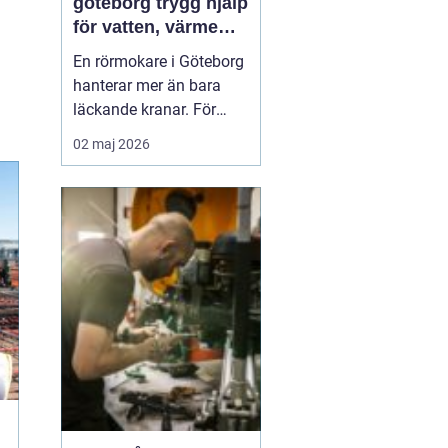
göteborg trygg hjälp
för vatten, värme
och avlopp
En rörmokare i Göteborg
hanterar mer än bara
läckande kranar. För
många fastighetsägare,
02 maj 2026
bostadsrättsföreningar
och företag handlar det
om trygghet i vardagen,
minskad risk för
vattenskador och ett
värmesystem som
fungerar året runt. Med
rätt kompete...