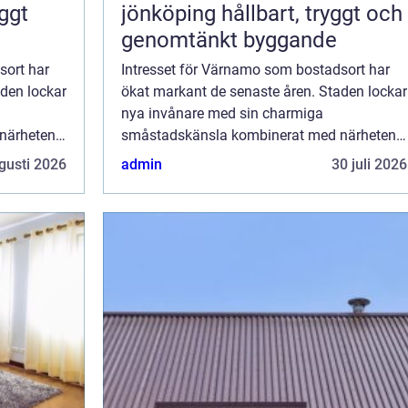
yggt
jönköping hållbart, tryggt och
genomtänkt byggande
sort har
Intresset för Värnamo som bostadsort har
den lockar
ökat markant de senaste åren. Staden lockar
nya invånare med sin charmiga
närheten
småstadskänsla kombinerat med närheten
funderar
till storslagen natur. För den som funderar
gusti 2026
admin
30 juli 2026
p&ar...