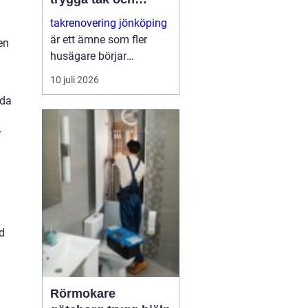
längre livslängd för
takrenovering jönköping
hus i regionen
är ett ämne som fler
en
husägare börjar
intressera sig för när
10 juli 2026
taken blir äldre och
nda
vädret märks allt
tydligare på husen.
r
Många vill undvika ett
kostsamt fullständigt
takb...
ed
Rörmokare