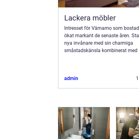
Lackera möbler
Intresset för Värnamo som bostad
ökat markant de senaste åren. Sta
nya invånare med sin charmiga
småstadskänsla kombinerat med 
till storslagen natur. För den som 
p&ar...
admin
1