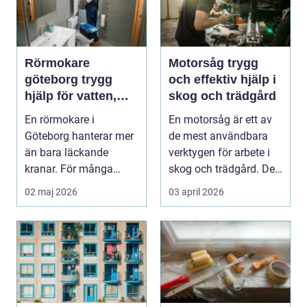
Rörmokare
Motorsåg trygg
göteborg trygg
och effektiv hjälp i
hjälp för vatten,
skog och trädgård
värme och avlopp
En rörmokare i
En motorsåg är ett av
Göteborg hanterar mer
de mest användbara
än bara läckande
verktygen för arbete i
kranar. För många
skog och trädgård. Den
fastighetsägare,
kan fälla trä...
02 maj 2026
03 april 2026
bostadsrätt...