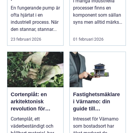
I många industriella
igång
En fungerande pump är
processer finns en
ofta hjärtat i en
komponent som sällan
industriell process. När
syns men alltid märks
den stannar, stannar...
n...
23 februari 2026
01 februari 2026
Cortenplåt: en
Fastighetsmäklare
arkitektonisk
i Värnamo: din
revolution för
guide till
trädgården
bostadsmarknaden
Cortenplåt, ett
Intresset för Värnamo
väderbeständigt och
som bostadsort har