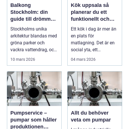
Balkong
Kök uppsala så
Stockholm: din
planerar du ett
guide till drömmen
funktionellt och
om en uteplats
hållbart kök
Stockholms unika
Ett kök i dag är mer än
arkitektur blandas med
en plats för
gröna parker och
matlagning. Det är en
vackra vattendrag, och
social yta, ett
gör det ti...
arbetsrum och ofta
10 mars 2026
04 mars 2026
hemmet...
Pumpservice –
Allt du behöver
pumpar som håller
veta om pumpar
produktionen