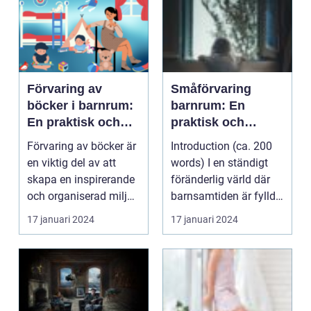
Förvaring av
Småförvaring
böcker i barnrum:
barnrum: En
En praktisk och
praktisk och
stilfull lösning
stilfull lösning för
Förvaring av böcker är
Introduction (ca. 200
organisering av
en viktig del av att
words) I en ständigt
barnrummet
skapa en inspirerande
föränderlig värld där
och organiserad miljö i
barnsamtiden är fylld
ett barnru...
med lek och l...
17 januari 2024
17 januari 2024