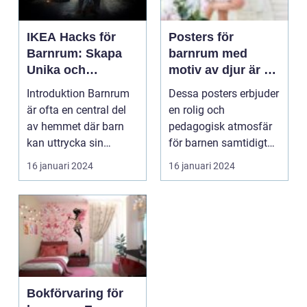
IKEA Hacks för
Posters för
Barnrum: Skapa
barnrum med
Unika och
motiv av djur är en
Praktiska
populär
Introduktion Barnrum
Dessa posters erbjuder
Utrymmen för Dina
inredningsdetalj
är ofta en central del
en rolig och
Barn
bland föräldrar
av hemmet där barn
pedagogisk atmosfär
världen över
kan uttrycka sin
för barnen samtidigt
kreativitet och fant...
som de skapar en
16 januari 2024
16 januari 2024
färgri...
Bokförvaring för