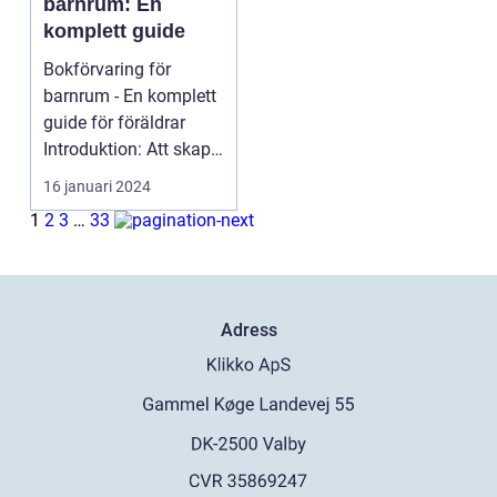
barnrum: En
komplett guide
Bokförvaring för
barnrum - En komplett
guide för föräldrar
Introduktion: Att skapa
en stimulerande ...
16 januari 2024
1
2
3
…
33
Adress