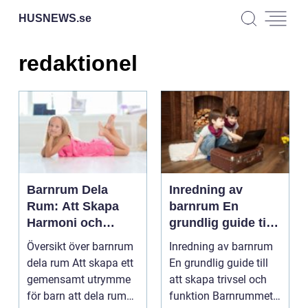
HUSNEWS.
se
redaktionel
Barnrum Dela
Inredning av
Rum: Att Skapa
barnrum En
Harmoni och
grundlig guide till
Funktionalitet i Ett
att skapa en
Översikt över barnrum
Inredning av barnrum
Gemensamt
trivsam och
dela rum Att skapa ett
En grundlig guide till
Utrymme
praktisk miljö
gemensamt utrymme
att skapa trivsel och
för barn att dela rum
funktion Barnrummet