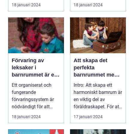
kan vara en ut...
är en plats ...
18 januari 2024
18 januari 2024
Förvaring av
Att skapa det
leksaker i
perfekta
barnrummet är en
barnrummet med
viktig och ofta
en platsbyggd
Ett organiserat och
Intro: Att skapa ett
utmanande uppgift
säng
fungerande
harmoniskt barnrum är
för många
förvaringssystem är
en viktig del av
föräldrar
nödvändigt för att
föräldraskapet. För att
hålla barnrummen
maximera utrymm...
18 januari 2024
17 januari 2024
rena och för ...